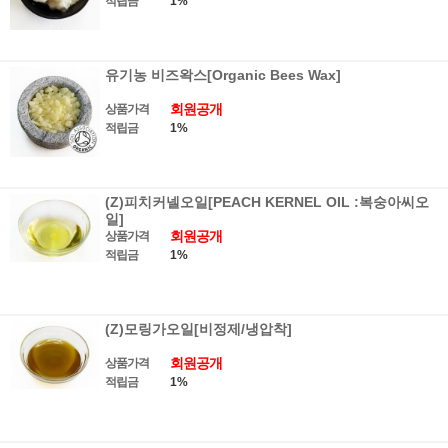
적립금
1%
유기농 비즈왁스[Organic Bees Wax]
회원공개
상품가격
적립금
1%
(Z)피치커넬오일[PEACH KERNEL OIL :복숭아씨오
일]
회원공개
상품가격
적립금
1%
(Z)모링가오일[비정제/냉압착]
회원공개
상품가격
적립금
1%