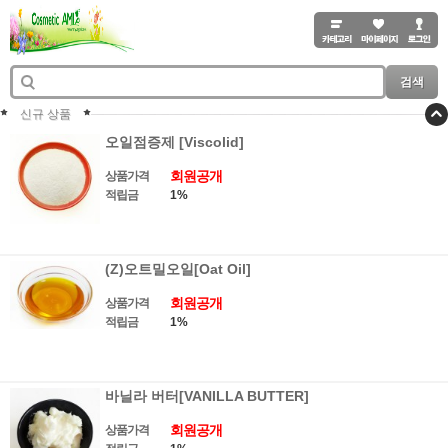
검색
신규 상품
오일점증제 [Viscolid]
회원공개
상품가격
적립금
1%
(Z)오트밀오일[Oat Oil]
회원공개
상품가격
적립금
1%
바닐라 버터[VANILLA BUTTER]
회원공개
상품가격