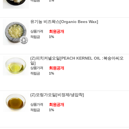
적립금
1%
유기농 비즈왁스[Organic Bees Wax]
회원공개
상품가격
적립금
1%
(Z)피치커넬오일[PEACH KERNEL OIL :복숭아씨오
일]
회원공개
상품가격
적립금
1%
(Z)모링가오일[비정제/냉압착]
회원공개
상품가격
적립금
1%