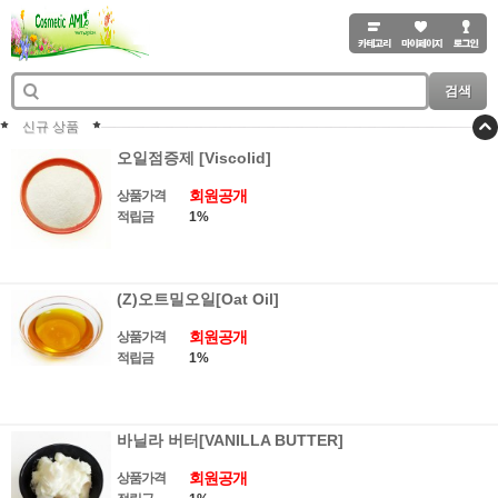
검색
신규 상품
오일점증제 [Viscolid]
회원공개
상품가격
적립금
1%
(Z)오트밀오일[Oat Oil]
회원공개
상품가격
적립금
1%
바닐라 버터[VANILLA BUTTER]
회원공개
상품가격