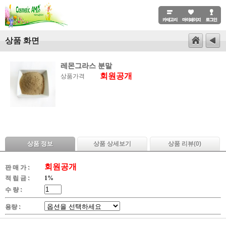
상품 화면
레몬그라스 분말
회원공개
상품가격
상품 정보
상품 상세보기
상품 리뷰(
0
)
회원공개
판 매 가 :
적 립 금 :
1%
수 량 :
용량 :