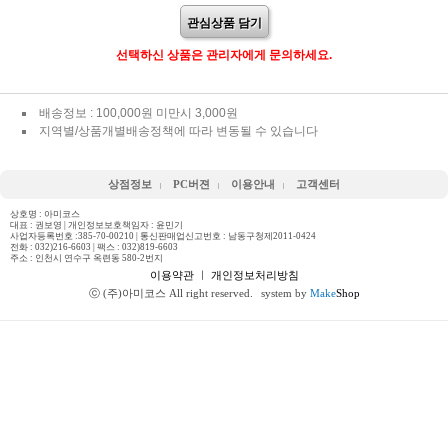
관심상품 담기
선택하신 상품은 관리자에게 문의하세요.
배송정보 : 100,000원 미만시 3,000원
지역별/상품개별배송정책에 따라 변동될 수 있습니다
상점정보
PC버젼
이용안내
고객센터
상호명 : 아미코스
대표 : 권보영 | 개인정보보호책임자 : 윤민기
사업자등록번호 :385-70-00210 | 통신판매업신고번호 : 남동구청제2011-0424
전화 :
032)216-6603
| 팩스 : 032)819-6603
주소 : 인천시 연수구 옥련동 580-2번지
이용약관
ㅣ
개인정보처리방침
ⓒ (주)아미코스 All right reserved.
system by
Make
Shop