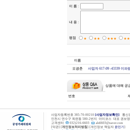
이 름 :
내 용 :
평점
★
★★
★★★
★★
이름
오광춘
사업자 617-09 -43339 이파
상품에 대해 궁
번호
사업자등록번호 385-70-00210
[사업자정보확인]
통신판
인천시 연수구 옥련동 580-2번지 아미코스 대표 권보영
고객센터
032)216-6603
als6603@naver.com
[
약관
] [
개인정보처리방침
] [개인정보 책임자
윤민기
]