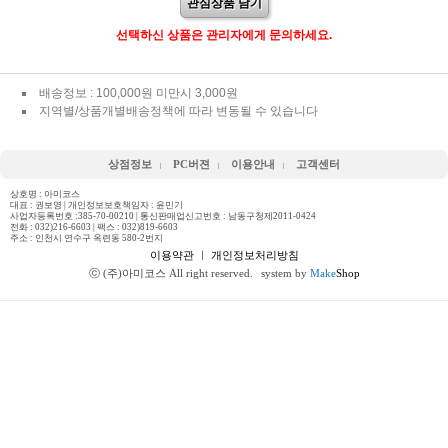
관심상품 담기
선택하신 상품은 관리자에게 문의하세요.
배송정보 : 100,000원 미만시 3,000원
지역별/상품개별배송정책에 따라 변동될 수 있습니다
상점정보
PC버젼
이용안내
고객센터
상호명 : 아미코스
대표 : 권보영 | 개인정보보호책임자 : 윤민기
사업자등록번호 :385-70-00210 | 통신판매업신고번호 : 남동구청제2011-0424
전화 :
032)216-6603
| 팩스 : 032)819-6603
주소 : 인천시 연수구 옥련동 580-2번지
이용약관
ㅣ
개인정보처리방침
ⓒ (주)아미코스 All right reserved.
system by
Make
Shop