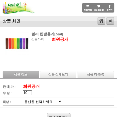
상품 화면
컬러 립밤용기[5ml]
회원공개
상품가격
상품 정보
상품 상세보기
상품 리뷰(
0
)
회원공개
판 매 가 :
수 량 :
색상 :