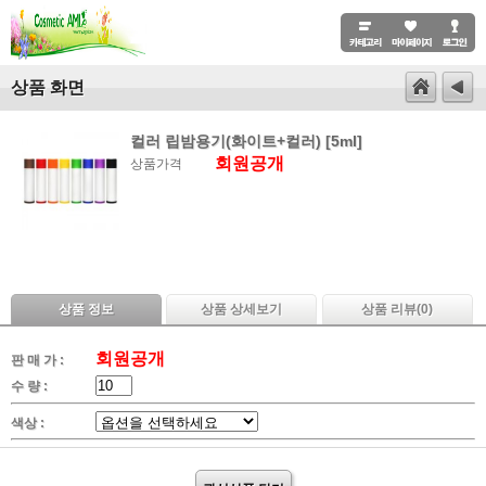
상품 화면
컬러 립밤용기(화이트+컬러) [5ml]
회원공개
상품가격
상품 정보
상품 상세보기
상품 리뷰(
0
)
회원공개
판 매 가 :
수 량 :
색상 :