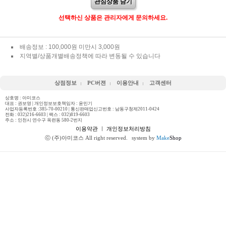
관심상품 담기
선택하신 상품은 관리자에게 문의하세요.
배송정보 : 100,000원 미만시 3,000원
지역별/상품개별배송정책에 따라 변동될 수 있습니다
상점정보
PC버젼
이용안내
고객센터
상호명 : 아미코스
대표 : 권보영 | 개인정보보호책임자 : 윤민기
사업자등록번호 :385-70-00210 | 통신판매업신고번호 : 남동구청제2011-0424
전화 :
032)216-6603
| 팩스 : 032)819-6603
주소 : 인천시 연수구 옥련동 580-2번지
이용약관
ㅣ
개인정보처리방침
ⓒ (주)아미코스 All right reserved.
system by
Make
Shop