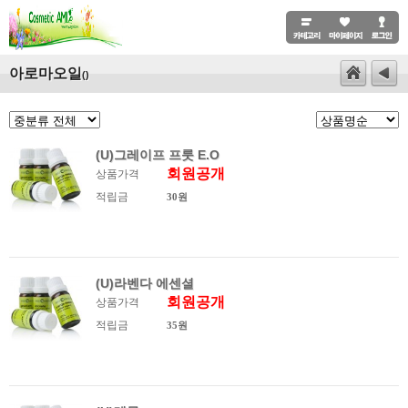
아로마오일
()
(U)그레이프 프룻 E.O
회원공개
상품가격
적립금
30원
(U)라벤다 에센셜
회원공개
상품가격
적립금
35원