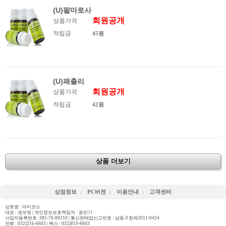
(U)팔마로사
회원공개
상품가격
적립금
45원
(U)패츌리
회원공개
상품가격
적립금
42원
상품 더보기
상점정보
PC버젼
이용안내
고객센터
상호명 : 아미코스
대표 : 권보영 | 개인정보보호책임자 : 윤민기
사업자등록번호 :385-70-00210 | 통신판매업신고번호 : 남동구청제2011-0424
전화 :
032)216-6603
| 팩스 : 032)819-6603